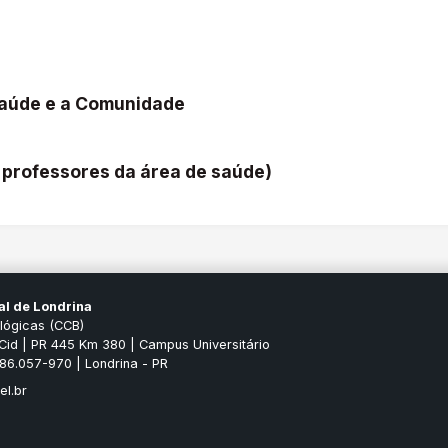
Saúde e a Comunidade
 professores da área de saúde)
al de Londrina
ológicas (CCB)
Cid | PR 445 Km 380 | Campus Universitário
P 86.057-970 | Londrina - PR
el.br