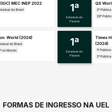
o (IGC) MEC INEP 2022
QS World
1ª
stadual do Brasil
2ª Pública
29ª Públic
Estadual do
Paraná
on: World (2024)
Times H
1ª
(2024)
tadual do Brasil
1ª Pública
+ª no Mundo
Estadual do
Paraná
2ª Pública
FORMAS DE INGRESSO NA UEL