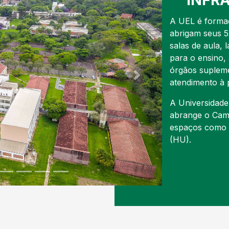
INFR
A UEL é formad
abrigam seus 5
salas de aula, 
para o ensino, 
órgãos supleme
Next
atendimento à 
A Universidade
abrange o Camp
espaços como C
(HU).