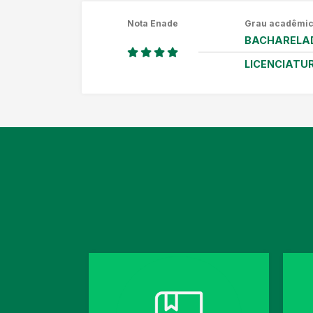
Nota Enade
Grau acadêmi
BACHARELA
LICENCIATU