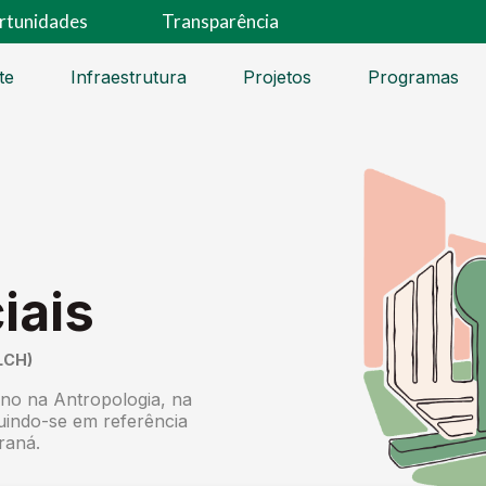
rtunidades
Transparência
te
Infraestrutura
Projetos
Programas
iais
LCH)
ino na Antropologia, na
ituindo-se em referência
raná.