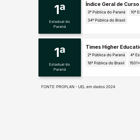
Índice Geral de Curs
1ª
3ª Pública do Paraná
10ª E
34ª Pública do Brasil
Estadual do
Paraná
Times Higher Educati
1ª
2ª Pública do Paraná
4ª Es
16ª Pública do Brasil
1501
Estadual do
Paraná
FONTE: PROPLAN - UEL em dados 2024