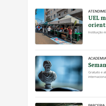
ATENDIM
UEL mo
orient
Instituição
ACADEMI
Semana
Gratuito e a
internaciona
PARCERIA