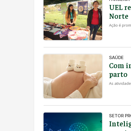
UEL re
Norte
Ação é promo
SAÚDE
Com in
parto
As atividade
SETOR P
Inteli