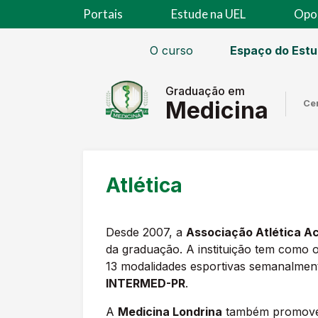
Portais
Estude na UEL
Opo
O curso
Espaço do Est
Graduação em
Medicina
Ce
Atlética
Desde 2007, a
Associação Atlética A
da graduação. A instituição tem como o
13 modalidades esportivas semanalmente
INTERMED-PR
.
A
Medicina Londrina
também promove c