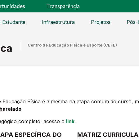
rtunidades
Transparência
 Estudante
Infraestrutura
Projetos
Pós-
ica
Centro de Educação Física e Esporte (CEFE)
de Educação Física é a mesma na etapa comum do curso, mas
harelado
.
agógico completo, acesso o
link
.
APA ESPECÍFICA DO
MATRIZ CURRICULA