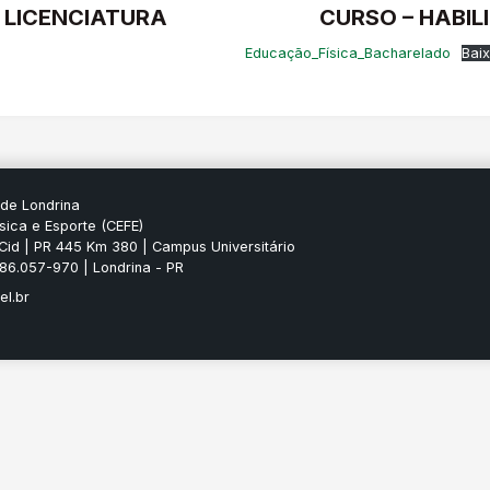
 LICENCIATURA
CURSO – HABI
Educação_Física_Bacharelado
Baix
 de Londrina
sica e Esporte (CEFE)
Cid | PR 445 Km 380 | Campus Universitário
P 86.057-970 | Londrina - PR
el.br