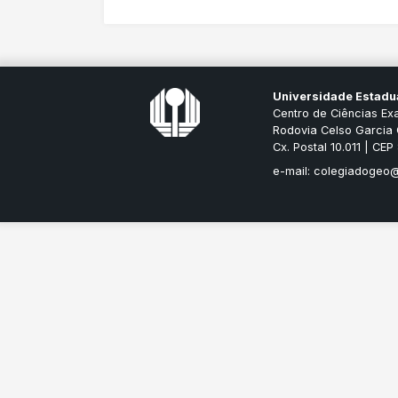
Universidade Estadu
Centro de Ciências Ex
Rodovia Celso Garcia 
Cx. Postal 10.011 | CE
e-mail: colegiadogeo@