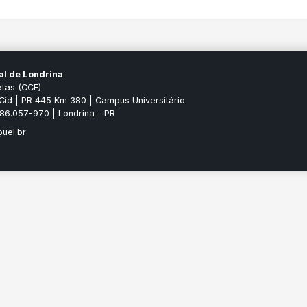
al de Londrina
atas (CCE)
Cid | PR 445 Km 380 | Campus Universitário
P 86.057-970 | Londrina - PR
uel.br