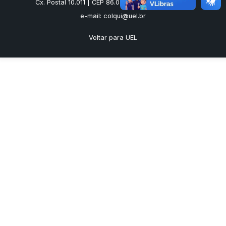
Cx. Postal 10.011 | CEP 86.057-970 | Londrina - PR
e-mail: colqui@uel.br
Voltar para UEL