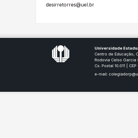
desirretorres@uel.br
Universidade Estadu
Centro de Educação, 
Rodovia Celso Garcia 
Cx. Postal 10.011 | CE
e-mail: colegiadorp@u