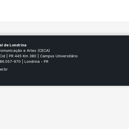
al de Londrina
Comunicação e Artes (CECA)
Cid | PR 445 Km 380 | Campus Universitário
P 86.057-970 | Londrina - PR
el.br