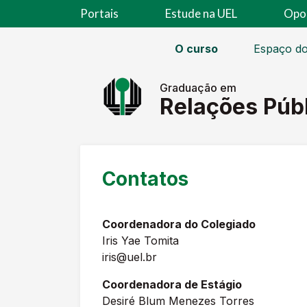
Portais
Estude na UEL
Opo
O curso
Espaço do
Graduação em
Relações Púb
Contatos
Coordenadora do Colegiado
Iris Yae Tomita
iris@uel.br
Coordenadora de Estágio
Desiré Blum Menezes Torres