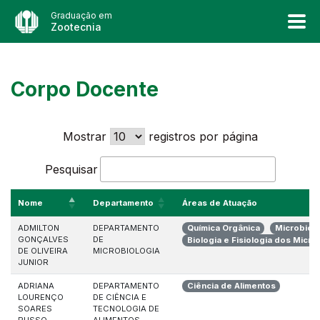
Graduação em
Zootecnia
Corpo Docente
Mostrar
registros por página
Pesquisar
Nome
Departamento
Áreas de Atuação
ADMILTON
DEPARTAMENTO
Química Orgânica
Microbiolo
GONÇALVES
DE
Biologia e Fisiologia dos Micr
DE OLIVEIRA
MICROBIOLOGIA
JUNIOR
ADRIANA
DEPARTAMENTO
Ciência de Alimentos
LOURENÇO
DE CIÊNCIA E
SOARES
TECNOLOGIA DE