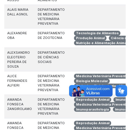
RUSSO
ALIMENTOS
ALAIS MARIA
DEPARTAMENTO
DALL AGNOL
DE MEDICINA
VETERINÁRIA
PREVENTIVA
ALEXANDRE
DEPARTAMENTO
Tecnologia de Alimentos
OBA
DE ZOOTECNIA
Produção Animal
Ciência de
Nutrição e Alimentação Animal
ALEXSANDRO
DEPARTAMENTO
ELEOTERIO
DE CIÊNCIAS
PEREIRA DE
SOCIAIS
SOUZA
ALICE
DEPARTAMENTO
Medicina Veterinária Preventiv
FERNANDES
DE MEDICINA
Biologia Molecular
ALFIERI
VETERINÁRIA
Biologia e Fisiologia dos Micr
PREVENTIVA
AMANDA
DEPARTAMENTO
Reprodução Animal
Imunolog
FONSECA
DE MEDICINA
Medicina Veterinária Preventiv
ZANGIROLAMO
VETERINÁRIA
Imunoparasitologia
Imunoge
PREVENTIVA
AMANDA
DEPARTAMENTO
Reprodução Animal
FONSECA
DE MEDICINA
Medicina Veterinária Preventiv