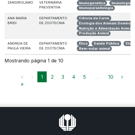
ZANGIROLAMO
VETERINÁRIA
Imunogenética
Imunologia A
PREVENTIVA
Imunoparasitologia
ANA MARIA
DEPARTAMENTO
Ciência da Carne
BRIDI
DE ZOOTECNIA
Ecologia dos Animais Doméstic
Nutrição e Alimentação Animal
Produção Animal
ANDREIA DE
DEPARTAMENTO
Ética
Saúde Pública
Etolo
PAULA VIEIRA
DE ZOOTECNIA
Bem-estar animal
Mostrando página 1 de 10
«
‹
1
2
3
4
5
…
10
›
»