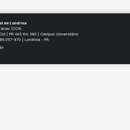
al de Londrina
rárias (CCA)
Cid | PR 445 Km 380 | Campus Universitário
P 86.057-970 | Londrina - PR
.br