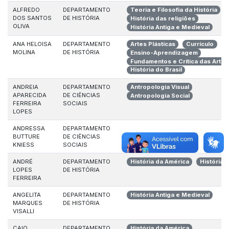
ALFREDO
DEPARTAMENTO
Teoria e Filosofia da História
DOS SANTOS
DE HISTÓRIA
História das religiões
OLIVA
História Antiga e Medieval
ANA HELOISA
DEPARTAMENTO
Artes Plásticas
Currículo
MOLINA
DE HISTÓRIA
Ensino-Aprendizagem
Fundamentos e Crítica das Artes
História do Brasil
ANDREIA
DEPARTAMENTO
Antropologia Visual
APARECIDA
DE CIÊNCIAS
Antropologia Social
FERREIRA
SOCIAIS
LOPES
ANDRESSA
DEPARTAMENTO
BUTTURE
DE CIÊNCIAS
KNIESS
SOCIAIS
ANDRÉ
DEPARTAMENTO
História da América
História d
LOPES
DE HISTÓRIA
FERREIRA
ANGELITA
DEPARTAMENTO
História Antiga e Medieval
MARQUES
DE HISTÓRIA
VISALLI
CAIO
DEPARTAMENTO
História da América