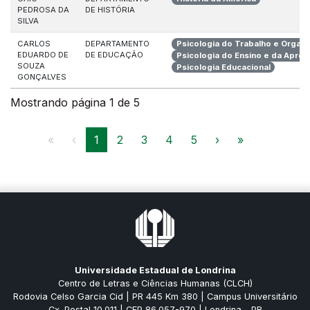
PEDROSA DA
DE HISTÓRIA
SILVA
CARLOS
DEPARTAMENTO
Psicologia do Trabalho e Organi
EDUARDO DE
DE EDUCAÇÃO
Psicologia do Ensino e da Apre
SOUZA
Psicologia Educacional
GONÇALVES
Mostrando página 1 de 5
«
‹
1
2
3
4
5
›
»
Universidade Estadual de Londrina
Centro de Letras e Ciências Humanas (CLCH)
Rodovia Celso Garcia Cid | PR 445 Km 380 | Campus Universitário
Cx. Postal 10.011 | CEP 86.057-970 | Londrina - PR