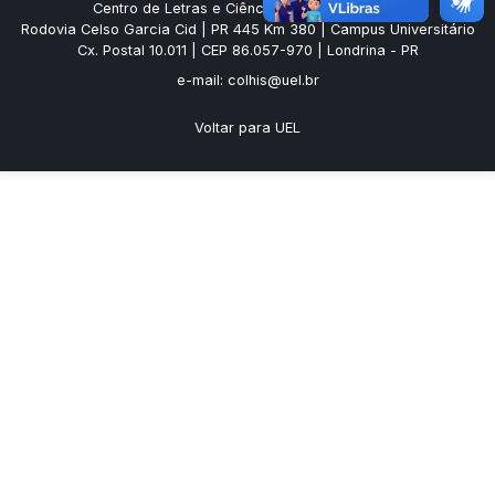
Centro de Letras e Ciências Humanas (CLCH)
Rodovia Celso Garcia Cid | PR 445 Km 380 | Campus Universitário
Cx. Postal 10.011 | CEP 86.057-970 | Londrina - PR
e-mail: colhis@uel.br
Voltar para UEL