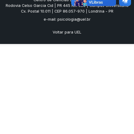
Rodovia Celso Garcia Cid | PR 445 Km 380 | Campus Universitário
Cx. Postal 10.011 | CEP 86.057-970 | Londrina - PR
e-mail: psicologia@uel.br
Voltar para UEL