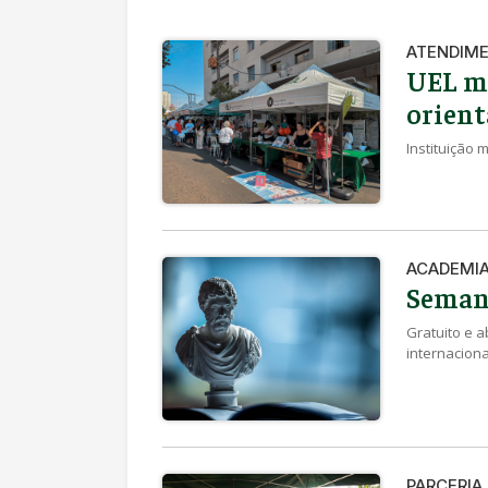
ATENDIM
UEL mo
orient
Instituição
ACADEMI
Semana
Gratuito e a
internaciona
PARCERIA