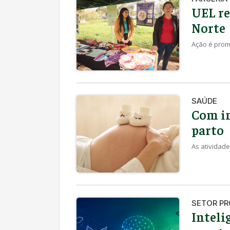
UEL re
Norte
Ação é promo
SAÚDE
Com in
parto
As atividade
SETOR P
Inteli