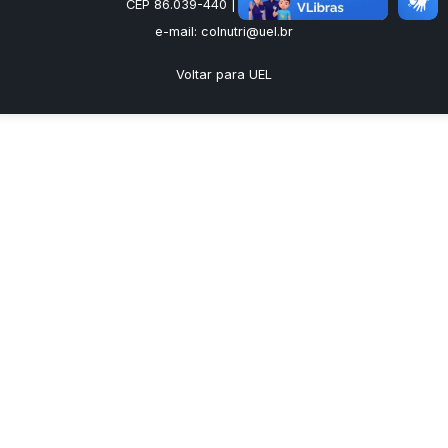
CEP 86.039-440 | Londrina - PR
e-mail: colnutri@uel.br
Voltar para UEL