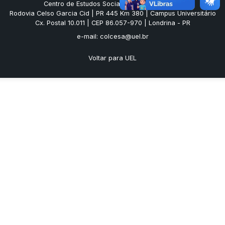
Centro de Estudos Sociais Aplicados (CESA)
Rodovia Celso Garcia Cid | PR 445 Km 380 | Campus Universitário
Cx. Postal 10.011 | CEP 86.057-970 | Londrina - PR
e-mail: colcesa@uel.br
Voltar para UEL